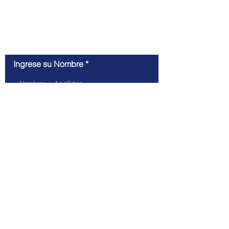
Contáctenos
Ingrese su Nombre
Ingrese su EMail
Ingrese su mensaje
Submit